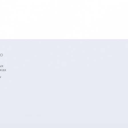
БО
ых
рках
ы
я