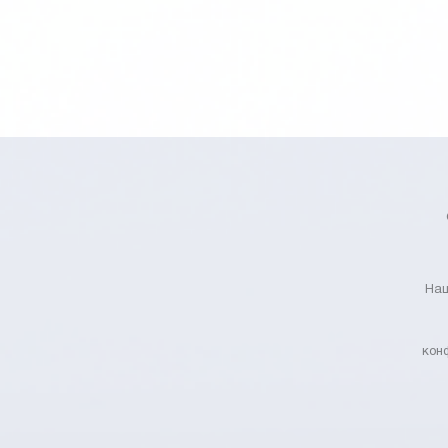
Наш
кон