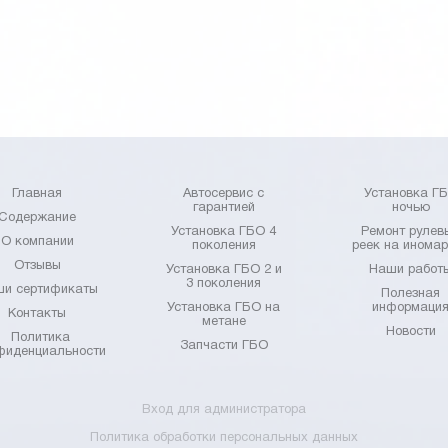
Главная
Автосервис с
Установка Г
гарантией
ночью
Содержание
Установка ГБО 4
Ремонт рулев
О компании
поколения
реек на инома
Отзывы
Установка ГБО 2 и
Наши работ
3 поколения
и сертификаты
Полезная
Установка ГБО на
информаци
Контакты
метане
Новости
Политика
Запчасти ГБО
фиденциальности
Вход для администратора
Политика обработки персональных данных