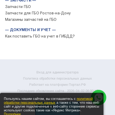
— ЗАПЧАСТИ —
Запчасти ГБО
Запчасти для ГБО Ростов-на-Дону
Магазины запчастей на ГБО
— ДОКУМЕНТЫ И УЧЕТ —
Как поставить ГБО на учет в ГИБДД?
Вход для администратора
Политика обработки персональных данных
Работает на платформе
Портал.РФ
Последние обновление сайта
: 2026-04-02 06:00:17
Центр поддержки пользователей
Пользуясь нашим сайтом, вы соглашаетесь с
политикой
обработки персональных данных
а также с тем, что наш веб-
сайт и другие подключенные к веб-сайту сторонние сервисы
используют cookies такие как «Яндекс Метрика».
Подробнее
.