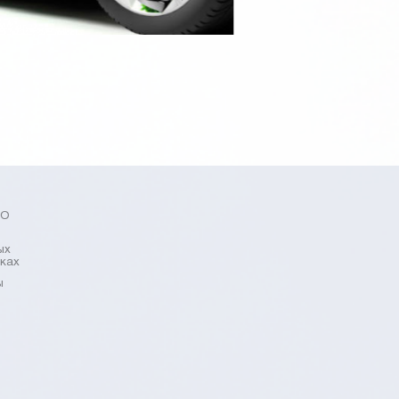
БО
ых
рках
ы
я