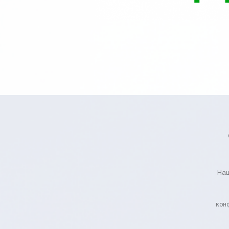
Наш
кон