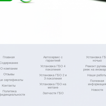
Главная
Автосервис с
Установка Г
гарантией
ночью
Содержание
Установка ГБО 4
Ремонт рулев
О компании
поколения
реек на инома
Отзывы
Установка ГБО 2 и
Наши работ
3 поколения
и сертификаты
Полезная
Установка ГБО на
информаци
Контакты
метане
Новости
Политика
Запчасти ГБО
фиденциальности